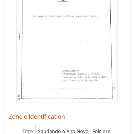
[Pièce] Ata de criação da Associação Sulriograndense de Folclore
[Pièce] Campanha em Defesa do Folclore Brasileiro
[Pièce] Campanha em Defesa do Folclore Brasileiro
[Pièce] Campanha em Defesa do Folclore Brasileiro
[Pièce] Campanha em Defesa do Folclore Brasileiro
[Pièce] Clipagem - Inaugurada a Quizena do Museu
[Pièce] Clipagem - A contribuição europeia no folclore paulista
[Pièce] Clipagem - Tradições gauchas
[Pièce] Clipagem - Congresso Estadual de Folclore
[Pièce] Clipagem - V Congresso Tradicionalista
[Pièce] Clipagem - Congresso de Folclore
[Pièce] Clipagem - IV Congresso Brasileiro de Folclore
[Pièce] Clipagem - Estudo do Folclore
[Pièce] Clipagem - IV Congresso Brasileiro de Folclore
[Pièce] Clipagem - Medalha Silvio Romero
[Pièce] Comunicação da Comissão Nacional de Folclore
Zone d'identification
[Pièce] IV Congresso Brasileiro de Folclore
[Pièce] Evento CTG Rincao da Lealdade
Titre
Saudando o Ano Novo - Folclore
[Pièce] Correspondência Recebida - Comissão Nacional de Folclore