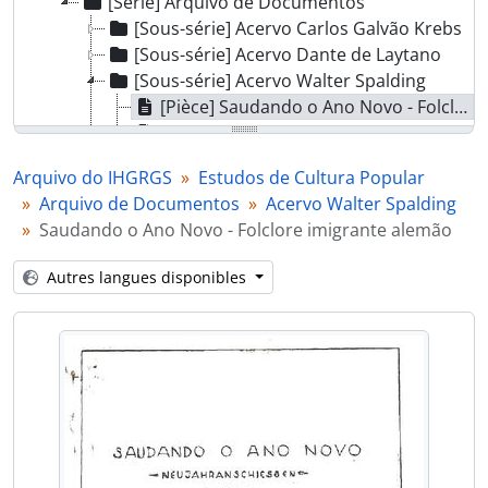
[Série] Arquivo de Documentos
[Sous-série] Acervo Carlos Galvão Krebs
[Sous-série] Acervo Dante de Laytano
[Sous-série] Acervo Walter Spalding
[Pièce] Saudando o Ano Novo - Folclore imigrante alemão
[Pièce] Discurso de Renato Almeida no 4º Congresso Brasileiro de Folclore
[Pièce] Parecer de Propício Machado sobre Roque Callage
Arquivo do IHGRGS
Estudos de Cultura Popular
[Pièce] Programa do 4º Congresso Brasileiro de Folclore
Arquivo de Documentos
Acervo Walter Spalding
[Pièce] A importância do folclore no desenvolvimento turístico
Saudando o Ano Novo - Folclore imigrante alemão
[Pièce] Divulgação do 5º Congresso Tradicionalista
[Pièce] Programa do 5º Congresso Tradicionalista
Autres langues disponibles
[Pièce] Adagiário gaúcho de Vitor Russomano
[Pièce] Fato folclórico - Vitor Russomano
[Pièce] Definição de folclore - Vitor Russomano
[Pièce] Mario de Andrade e o folclore
[Pièce] Outros títulos da ciência folclórica
[Pièce] A pesquisa folclórica
[Pièce] Questionários ou inquéritos folclóricos
[Pièce] A palavra folclore