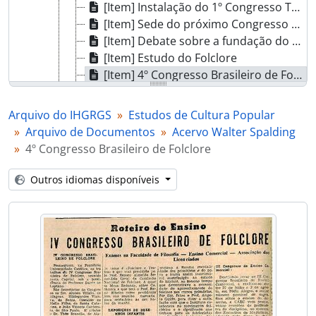
[Item] Instalação do 1º Congresso Tradicionalista
[Item] Sede do próximo Congresso Tradicionalista
[Item] Debate sobre a fundação do tradicionalismo
[Item] Estudo do Folclore
[Item] 4º Congresso Brasileiro de Folclore
[Item] 4º Congresso Brasileiro de Folclore - Medalha Silvio Romero
[Item] Perfil do gaucho
Arquivo do IHGRGS
Estudos de Cultura Popular
[Item] Congresso de folclore
Arquivo de Documentos
Acervo Walter Spalding
[Item] 4º Congresso Brasileiro do Folclore
4º Congresso Brasileiro de Folclore
[Item] Regulamento dos Congressos
[Item] Encerramento do 4º Congresso Brasileiro de Folclore
Outros idiomas disponíveis
[Item] Êxito do 2º Congresso Tradicionalista
[Item] Instalação do 1º Congresso Tradicionalista
[Item] Tradições gauchas no 1º Congresso Tradicionalista
[Item] Notícias do Congresso
[Item] Encerramento do 4º Congresso Brasileiro de Folclore
[Subsérie] Outros Pesquisadores