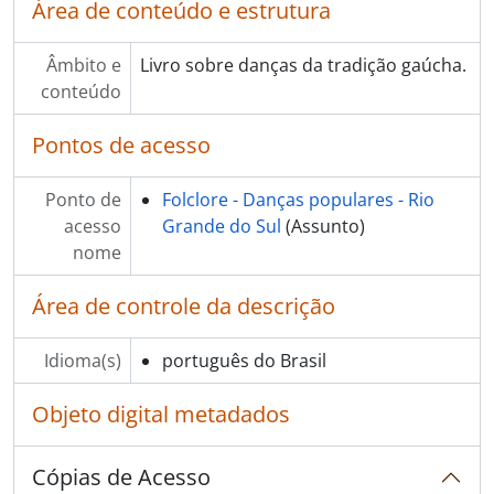
Área de conteúdo e estrutura
[Item] Carretas e carreteiros
[Item] Mala de garupa
[Item] Costumes do Rio Grande do Sul
Âmbito e
Livro sobre danças da tradição gaúcha.
[Item] Folclore gaucho - festas, bailes, musica e religiosidade rural
conteúdo
[Item] Rodeio de Adagios
Pontos de acesso
[Item] Lagoa dos Barros
[Item] Lendas, causos e assombrações
[Item] Lendas gauchas
Ponto de
Folclore - Danças populares - Rio
[Item] O imaginário popular litorâneo
acesso
Grande do Sul
(Assunto)
[Item] Santa Bárbara, São Jerônimo
nome
[Item] ABC do Tradicionalismo gaucho
[Item] As mais belas poesias gauchescas
Área de controle da descrição
[Item] Bom Jesus e o tropeirismo
[Item] Bruaca - Adagiario gauchesco
Idioma(s)
português do Brasil
[Item] Cambará do Sul
[Item] Cancioneiro Guasca
Objeto digital metadados
[Item] Folclore e Dialetologia
[Item] Nativismo
Cópias de Acesso
[Item] Revivendo o passado