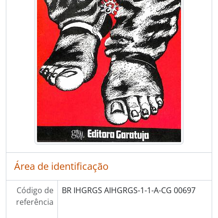
[Item] Gauchismos - a linguagem do Rio Grande do Sul
[Item] Estudos gauchescos de literatura e folclore
[Item] A universalidade do mito lobisomem
[Item] A importância social do chimarrão
[Item] Erva-mate - aspectos gerais
[Item] Cevando mate
[Item] Medicina campeira e povoeira
[Item] Mitos e lendas do Rio Grande do Sul
[Item] Natal gaucho e os santos reses
[Item] Festa de Nossa Senhora dos Navegantes em Porto Alegre
[Item] O gaucho - danças, trajes, artesanato
[Item] Centenário da Oktoberfest
[Item] O mito do padre entre descendentes italianos
[Item] Pequena Enciclopedia Gaucha
Área de identificação
[Item] Relatório de Estudos do IGTF
[Item] Rio Grande - tradição e cultura
Código de
BR IHGRGS AIHGRGS-1-1-A-CG 00697
[Item] Primeiro Seminario de Estudos Gauchos
referência
[Item] Sepe Tiaraju - Historia e mito