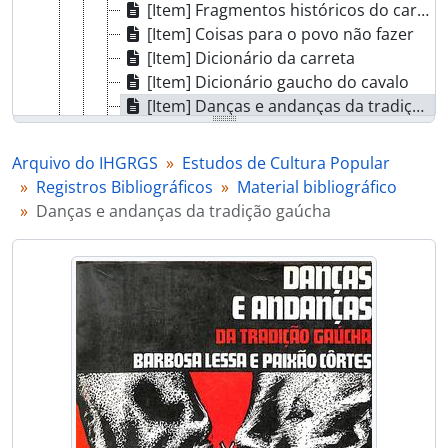
[Item] Fragmentos históricos do carnaval de Porto Alegre
[Item] Coisas para o povo não fazer
[Item] Dicionário da carreta
[Item] Dicionário gaucho do cavalo
[Item] Danças e andanças da tradição gaúcha
[Item] A terra dos Farrapos - História, lendas e costumes
[Item] Festança da querência
Arquivo do IHGRGS
Estudos de Cultura Popular
[Item] Folclore gaucho
Registros Bibliográficos
Material bibliográfico
[Item] Folclore do Rio Grande do Sul
Danças e andanças da tradição gaúcha
[Item] Folclore do Rio Grande do Sul
[Item] Folias do Divino
[Item] Folk Festo e tradições gauchas
[Item] O gaucho dos Campos de Cima da Serra
[Item] Gaucho Serrano, usos e costumes
[Item] Minidicionário guasca
[Item] Guia do folclore gaucho
[Item] Guia do folclore gaucho
[Item] Os imigrantes alemães e sua cozinha
[Item] Imigração italiana no Rio Grande do Sul