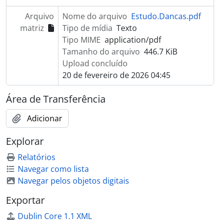
[Item] Roteiro do Regionalismo
Arquivo
Nome do arquivo
Estudo.Dancas.pdf
[Item] Arcaísmos portugueses na linguagem popular do Rio Grande do Sul
matriz
Tipo de mídia
Texto
[Item] Aspectos Linguistico-etnograficos de São Jose do Norte
Tipo MIME
application/pdf
[Item] Assumptos do Rio Grande do Sul
Tamanho do arquivo
446.7 KiB
[Item] Cancha Reta
Upload concluído
[Item] Estorias e Lendas dos Indios
20 de fevereiro de 2026 04:45
[Item] Lendas Brasileiras
[Item] A musica entre os guaranis antes dos jesuitas
Área de Transferência
[Item] Principais lendas folcloricas do Rio Grande do Sul
[Item] Recorrida - Antologia da Estancia da Poesia Crioula
Adicionar
[Item] Vacaria dos Pinhais
[Item] Viamão
Explorar
[Item] Cadernos Gaúchos - Historia do Tradicionalismo Sul-riograndense
Relatórios
[Item] Cadernos Gaúchos - Indumentária gaúcha
Navegar como lista
[Item] Cadernos Gaúchos - Pandorgueando
Navegar pelos objetos digitais
[Item] Cadernos Gaúchos - Panorama Bibliográfico do Regionalismo
[Item] Cadernos Gaúchos - O Rio Grande do Sul visto por dentro
Exportar
[Item] Cadernos Gaúchos - Música folclórica, tradicional e popular
Dublin Core 1.1 XML