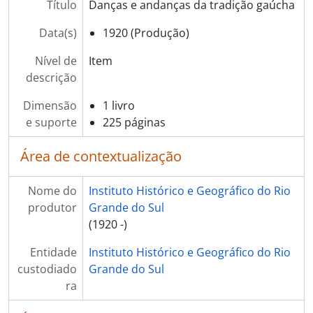
[Item] Trança creoula
Título
Danças e andanças da tradição gaúcha
[Item] Tropeirismo Biriva
Data(s)
1920 (Produção)
[Item] Dicionário do Tropeirismo
[Item] Na voz do povo
Nível de
Item
[Item] A música nas Missões Jesuíticas nos séculos XVII e XVIII
descrição
[Item] Uma dança alemã no folclore gauchesco
[Item] Canções da Fronteira
Dimensão
1 livro
[Item] Canção dos imigrantes
e suporte
225 páginas
[Item] Manual de danças gaúchas
[Item] Folclore musical do pampa
Área de contextualização
[Item] Salamanca do Jarau
[Item] Terno de Reis
Nome do
Instituto Histórico e Geográfico do Rio
[Item] Cancioneiro gaucho
produtor
Grande do Sul
[Item] Gauchadas e gauchismos
(1920 -)
[Item] Iconografia poetica do indio do Rio Grande do Sul
Entidade
Instituto Histórico e Geográfico do Rio
[Item] Adagiário gaucho
custodiado
Grande do Sul
[Item] Peçuelos - adagios, ditos e expressões gauchescas
ra
[Item] O Baile dos Anastácio
[Item] Já se vieram