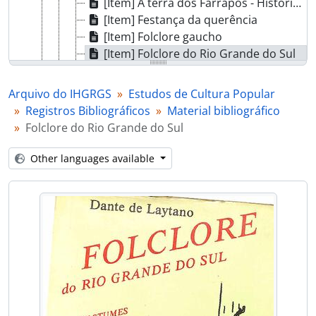
[Item] A terra dos Farrapos - História, lendas e costumes
[Item] Festança da querência
[Item] Folclore gaucho
[Item] Folclore do Rio Grande do Sul
[Item] Folclore do Rio Grande do Sul
[Item] Folias do Divino
Arquivo do IHGRGS
Estudos de Cultura Popular
[Item] Folk Festo e tradições gauchas
Registros Bibliográficos
Material bibliográfico
[Item] O gaucho dos Campos de Cima da Serra
Folclore do Rio Grande do Sul
[Item] Gaucho Serrano, usos e costumes
[Item] Minidicionário guasca
Other languages available
[Item] Guia do folclore gaucho
[Item] Guia do folclore gaucho
[Item] Os imigrantes alemães e sua cozinha
[Item] Imigração italiana no Rio Grande do Sul
[Item] Gauchismos - a linguagem do Rio Grande do Sul
[Item] Estudos gauchescos de literatura e folclore
[Item] A universalidade do mito lobisomem
[Item] A importância social do chimarrão
[Item] Erva-mate - aspectos gerais