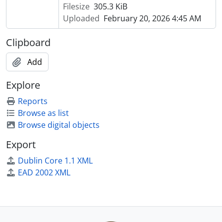
[Item] Lagoa dos Barros
Filesize
305.3 KiB
[Item] Lendas, causos e assombrações
Uploaded
February 20, 2026 4:45 AM
[Item] Lendas gauchas
[Item] O imaginário popular litorâneo
Clipboard
[Item] Santa Bárbara, São Jerônimo
[Item] ABC do Tradicionalismo gaucho
Add
[Item] As mais belas poesias gauchescas
Explore
[Item] Bom Jesus e o tropeirismo
[Item] Bruaca - Adagiario gauchesco
Reports
[Item] Cambará do Sul
Browse as list
[Item] Cancioneiro Guasca
Browse digital objects
[Item] Folclore e Dialetologia
Export
[Item] Nativismo
[Item] Revivendo o passado
Dublin Core 1.1 XML
[Item] Roteiro do Regionalismo
EAD 2002 XML
[Item] Arcaísmos portugueses na linguagem popular do Rio Grande do Sul
[Item] Aspectos Linguistico-etnograficos de São Jose do Norte
[Item] Assumptos do Rio Grande do Sul
[Item] Cancha Reta