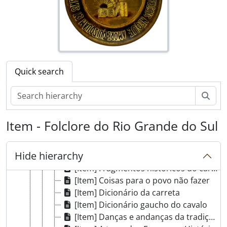
[Item] Chimarrão
[Item] História do município de Caçapava do Sul
[Item] A villa da Serra
[Item] A cidade de Cruz Alta
[Item] Populário são borjense
[Item] Viamão - tradição e identidade
Quick search
[Item] A volta do gaucho Fausto Aguirre
[Item] Contos Gauchescos e Lendas do Sul
Sear
[Item] Lendas do Sul
[Item] Cozinhando os sabores do Rio Grande
Item - Folclore do Rio Grande do Sul
[Item] Mandioca e Açucar
[Item] Aspectos da Culinária Gaucha
Hide hierarchy
[Item] As aves no folclore do Rio Grande do Sul
[Item] Fragmentos históricos do carnaval de Porto Alegre
[Item] Coisas para o povo não fazer
[Item] Dicionário da carreta
[Item] Dicionário gaucho do cavalo
[Item] Danças e andanças da tradição gaúcha