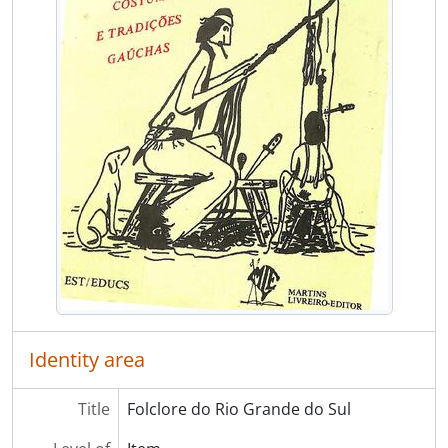
[Item] Cevando mate
[Item] Medicina campeira e povoeira
[Item] Mitos e lendas do Rio Grande do Sul
[Item] Natal gaucho e os santos reses
[Item] Festa de Nossa Senhora dos Navegantes em Porto Alegre
[Item] O gaucho - danças, trajes, artesanato
[Item] Centenário da Oktoberfest
[Item] O mito do padre entre descendentes italianos
[Item] Pequena Enciclopedia Gaucha
[Item] Relatório de Estudos do IGTF
[Item] Rio Grande - tradição e cultura
[Item] Primeiro Seminario de Estudos Gauchos
[Item] Sepe Tiaraju - Historia e mito
[Item] Trança creoula
[Item] Tropeirismo Biriva
Identity area
[Item] Dicionário do Tropeirismo
[Item] Na voz do povo
Title
Folclore do Rio Grande do Sul
[Item] A música nas Missões Jesuíticas nos séculos XVII e XVIII
[Item] Uma dança alemã no folclore gauchesco