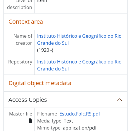
Level of
Item
[Item] Canções da Fronteira
description
[Item] Canção dos imigrantes
[Item] Manual de danças gaúchas
Context area
[Item] Folclore musical do pampa
[Item] Salamanca do Jarau
Name of
Instituto Histórico e Geográfico do Rio
[Item] Terno de Reis
creator
Grande do Sul
[Item] Cancioneiro gaucho
(1920 -)
[Item] Gauchadas e gauchismos
Repository
Instituto Histórico e Geográfico do Rio
[Item] Iconografia poetica do indio do Rio Grande do Sul
Grande do Sul
[Item] Adagiário gaucho
[Item] Peçuelos - adagios, ditos e expressões gauchescas
Digital object metadata
[Item] O Baile dos Anastácio
[Item] Já se vieram
[Item] Carretas e carreteiros
Access Copies
[Item] Mala de garupa
[Item] Costumes do Rio Grande do Sul
Master file
Filename
Estudo.Folc.RS.pdf
[Item] Folclore gaucho - festas, bailes, musica e religiosidade rural
Media type
Text
[Item] Rodeio de Adagios
Mime-type
application/pdf