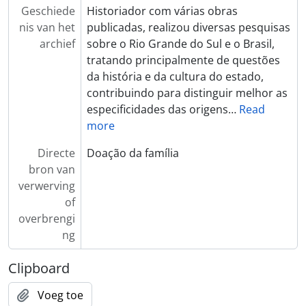
[Stuk] 1º Congresso Tradicionalista
Geschiede
Historiador com várias obras
[Stuk] Contrários à Federação de CTG
nis van het
publicadas, realizou diversas pesquisas
[Stuk] Sequencia 1º Congresso Tradicionalista
archief
sobre o Rio Grande do Sul e o Brasil,
[Stuk] Paternidade do Movimento Tradicionalista
tratando principalmente de questões
[Stuk] Instalado o 1º Congresso Tradicionalista
da história e da cultura do estado,
[Stuk] Encerramento do Congresso Tradicionalista
contribuindo para distinguir melhor as
[Stuk] Instalação do 1º Congresso Tradicionalista
especificidades das origens
…
Read
[Stuk] Encerramento do Congresso Tradicionalista
more
[Stuk] Instalação do 1º Congresso Tradicionalista
[Stuk] Sede do próximo Congresso Tradicionalista
Directe
Doação da família
[Stuk] Debate sobre a fundação do tradicionalismo
bron van
[Stuk] Estudo do Folclore
verwerving
[Stuk] 4º Congresso Brasileiro de Folclore
of
[Stuk] 4º Congresso Brasileiro de Folclore - Medalha Silvio Romero
overbrengi
[Stuk] Perfil do gaucho
ng
[Stuk] Congresso de folclore
[Stuk] 4º Congresso Brasileiro do Folclore
Clipboard
[Stuk] Regulamento dos Congressos
Voeg toe
[Stuk] Encerramento do 4º Congresso Brasileiro de Folclore