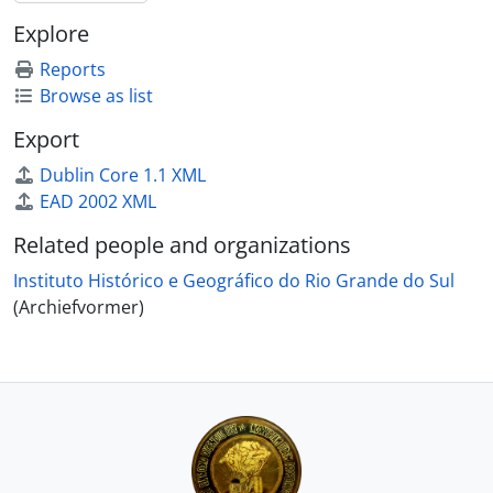
[Stuk] Êxito do 2º Congresso Tradicionalista
Explore
[Stuk] Instalação do 1º Congresso Tradicionalista
[Stuk] Tradições gauchas no 1º Congresso Tradicionalista
Reports
[Stuk] Notícias do Congresso
Browse as list
[Stuk] Encerramento do 4º Congresso Brasileiro de Folclore
Export
[Deelreeks] Outros Pesquisadores
Dublin Core 1.1 XML
EAD 2002 XML
Related people and organizations
Instituto Histórico e Geográfico do Rio Grande do Sul
(Archiefvormer)