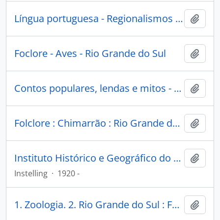
Língua portuguesa - Regionalismos - Rio Grande do Sul
Add t
Foclore - Aves - Rio Grande do Sul
Add t
Contos populares, lendas e mitos - Litoral do Rio Grande do Sul
Add t
Folclore : Chimarrão : Rio Grande do Sul
Add t
Instituto Histórico e Geográfico do Rio Grande do Sul
Add t
Instelling
·
1920 -
1. Zoologia. 2. Rio Grande do Sul : Folclore : Aves. 3. Estudo das aves. 4. Mitos e lendas.
Add t