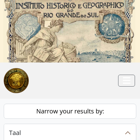
Skip to main content
Anterior
Pró
Togg
Narrow your results by:
Taal