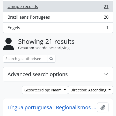
Unique records
21
, 21 results
Braziliaans Portugees
20
, 20 results
Engels
1
, 1 results
Showing 21 results
Geauthoriseerde beschrijving
zoeken
Advanced search options
Gesorteerd op: Naam
Direction: Ascending
Língua portuguesa : Regionalismos : Rio Grande do Sul
Add t