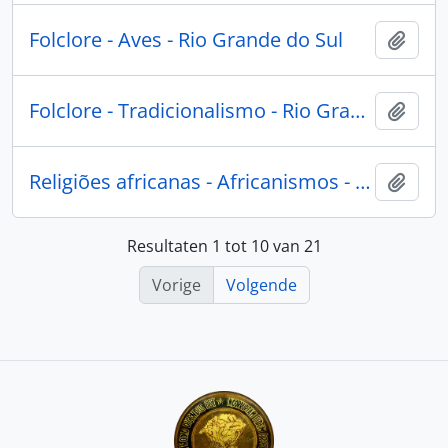
Folclore - Aves - Rio Grande do Sul
Add t
Folclore - Tradicionalismo - Rio Grande do Sul
Add t
Religiões africanas - Africanismos - Rio Grande do Sul
Add t
Resultaten 1 tot 10 van 21
Vorige
Volgende