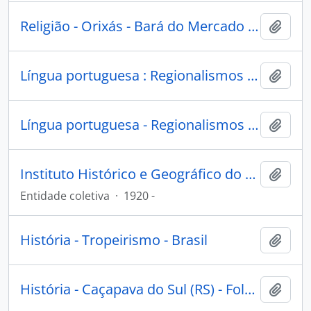
Religião - Orixás - Bará do Mercado - Porto Alegre (RS)
Adici
Língua portuguesa : Regionalismos : Rio Grande do Sul
Adici
Língua portuguesa - Regionalismos - Rio Grande do Sul
Adici
Instituto Histórico e Geográfico do Rio Grande do Sul
Adici
Entidade coletiva
·
1920 -
História - Tropeirismo - Brasil
Adici
História - Caçapava do Sul (RS) - Folclore - Lendas
Adici