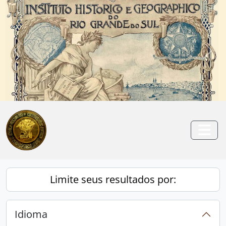
Skip to main content
Anterior
Pró
Togg
Limite seus resultados por:
Idioma