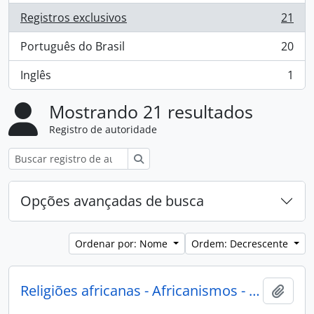
Registros exclusivos
21
, 21 resultados
Português do Brasil
20
, 20 resultados
Inglês
1
, 1 resultados
Mostrando 21 resultados
Registro de autoridade
Buscar
Opções avançadas de busca
Ordenar por: Nome
Ordem: Decrescente
Religiões africanas - Africanismos - Rio Grande do Sul
Adici