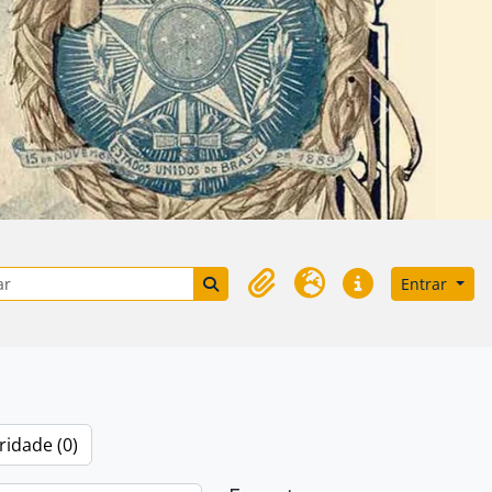
Próximo
e busca
Busque na página de navegação
Entrar
Área de Transferência
Idioma
Atalhos
ridade (0)