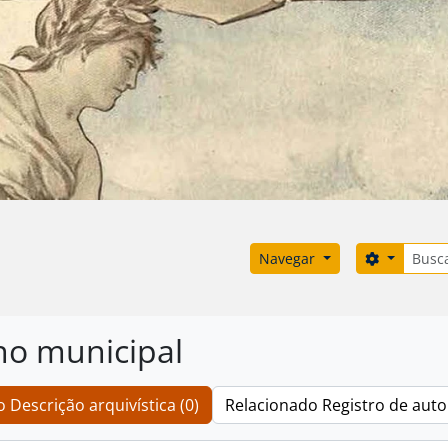
Buscar
Opções d
Navegar
o municipal
 Descrição arquivística (0)
Relacionado Registro de auto