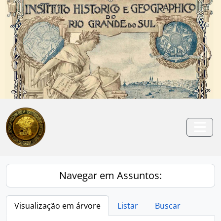
Skip to main content
Anterior
Pró
Togg
Navegar em Assuntos:
Visualização em árvore
Listar
Buscar