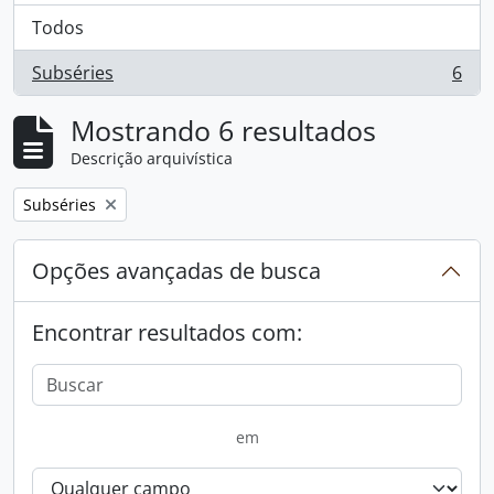
Todos
Subséries
6
, 6 resultados
Mostrando 6 resultados
Descrição arquivística
Remover filtro:
Subséries
Opções avançadas de busca
Encontrar resultados com:
em