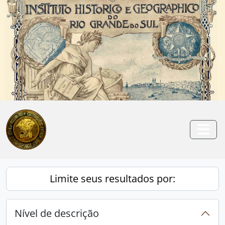
Skip to main content
Anterior
Pró
Togg
Limite seus resultados por:
Nível de descrição