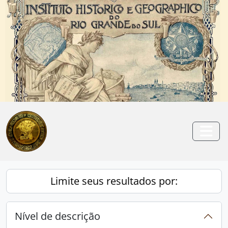
Skip to main content
Anterior
Pró
Togg
Limite seus resultados por:
Nível de descrição