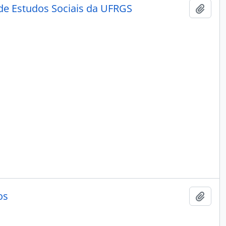
de Estudos Sociais da UFRGS
Adici
os
Adici