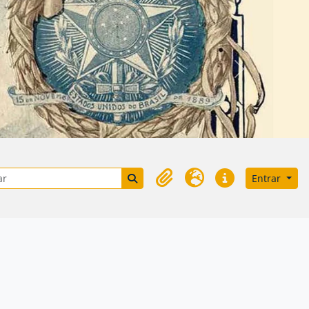
Próximo
e busca
Busque na página de navegação
Entrar
Área de Transferência
Idioma
Atalhos