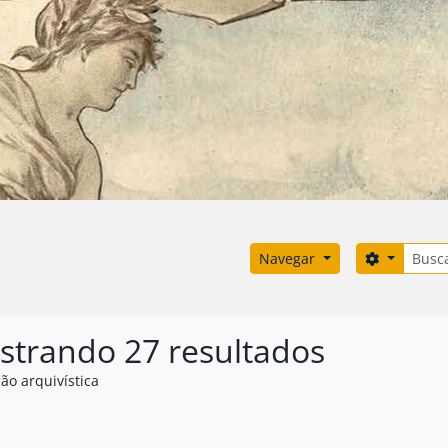
Buscar
Opções d
Navegar
strando 27 resultados
ão arquivística
: