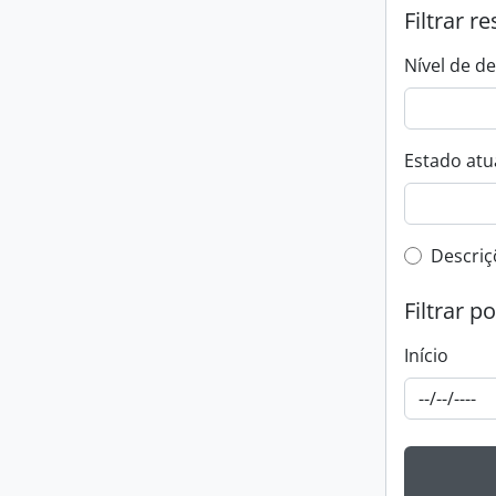
Filtrar r
Nível de d
Estado atua
Filtro 
Descriç
Filtrar p
Início