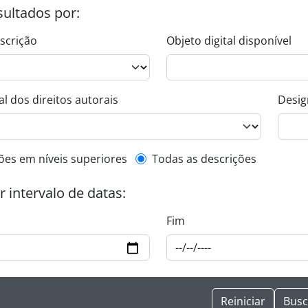
esultados por:
escrição
Objeto digital disponível
l dos direitos autorais
Desig
de descrição de nível superior
ões em níveis superiores
Todas as descrições
or intervalo de datas:
Fim