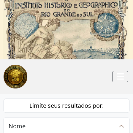
Skip to main content
Anterior
Pró
Togg
Limite seus resultados por:
Nome