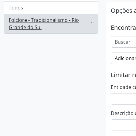
Todos
Opções 
Folclore - Tradicionalismo - Rio
1
Encontra
, 1 resultados
Grande do Sul
Adicionar
Limitar r
Entidade c
Descrição 