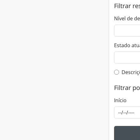
Filtrar r
Nível de d
Estado atua
Filtro 
Descriç
Filtrar p
Início