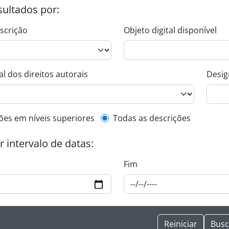
esultados por:
escrição
Objeto digital disponível
l dos direitos autorais
Desig
de descrição de nível superior
ões em níveis superiores
Todas as descrições
or intervalo de datas:
Fim