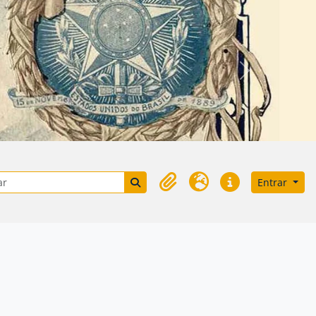
Próximo
e busca
Busque na página de navegação
Entrar
Área de Transferência
Idioma
Atalhos