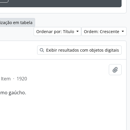
ização em tabela
Ordenar por: Título
Ordem: Crescente
Exibir resultados com objetos digitais
o
Adici
Item
·
1920
ismo gaúcho.