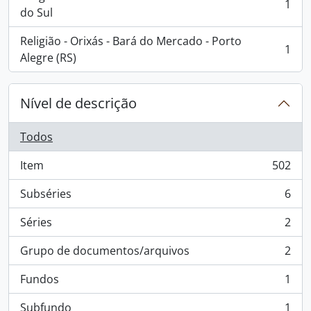
1
, 1 resultados
do Sul
Religião - Orixás - Bará do Mercado - Porto
1
, 1 resultados
Alegre (RS)
Nível de descrição
Todos
Item
502
, 502 resultados
Subséries
6
, 6 resultados
Séries
2
, 2 resultados
Grupo de documentos/arquivos
2
, 2 resultados
Fundos
1
, 1 resultados
Subfundo
1