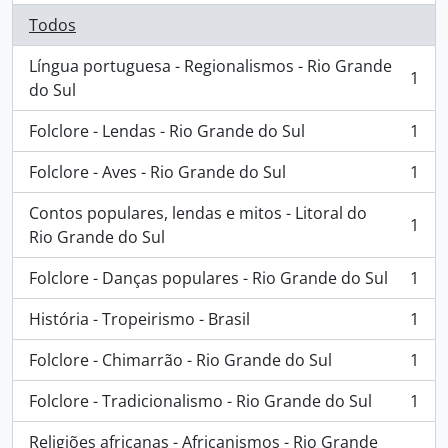
Todos
Língua portuguesa - Regionalismos - Rio Grande
1
, 1 resultados
do Sul
Folclore - Lendas - Rio Grande do Sul
1
, 1 resultados
Folclore - Aves - Rio Grande do Sul
1
, 1 resultados
Contos populares, lendas e mitos - Litoral do
1
, 1 resultados
Rio Grande do Sul
Folclore - Danças populares - Rio Grande do Sul
1
, 1 resultados
História - Tropeirismo - Brasil
1
, 1 resultados
Folclore - Chimarrão - Rio Grande do Sul
1
, 1 resultados
Folclore - Tradicionalismo - Rio Grande do Sul
1
, 1 resultados
Religiões africanas - Africanismos - Rio Grande