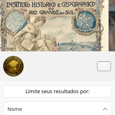
Skip to main content
Anterior
Pró
Togg
Limite seus resultados por:
Nome