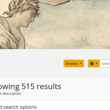
Search
Search o
Browse
wing 515 results
l description
 search options