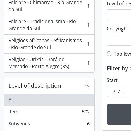
Folclore - Chimarrão - Rio Grande
Level of de
1
, 1 results
do Sul
Folclore - Tradicionalismo - Rio
1
, 1 results
Grande do Sul
Copyright 
Religiões africanas - Africanismos
1
, 1 results
- Rio Grande do Sul
Top-leve
Top-lev
Religião - Orixás - Bará do
1
, 1 results
Mercado - Porto Alegre (RS)
Filter by
Start
Level of description
All
Item
502
, 502 results
Subseries
6
, 6 results