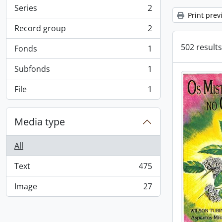
Series
2
, 2 results
Print prev
Record group
2
, 2 results
502 results
Fonds
1
, 1 results
Subfonds
1
, 1 results
File
1
, 1 results
Media type
All
Text
475
, 475 results
Image
27
, 27 results