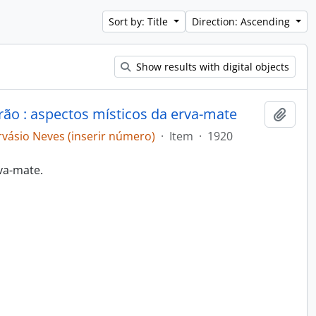
Sort by: Title
Direction: Ascending
Show results with digital objects
rão : aspectos místicos da erva-mate
Add t
ásio Neves (inserir número)
·
Item
·
1920
va-mate.