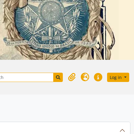
Próximo
ptions
Search in browse page
Log in
Clipboard
Language
Quick links