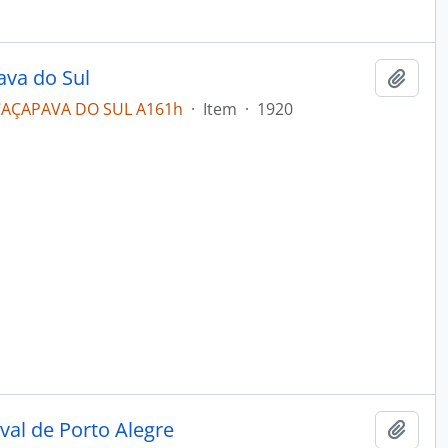
ava do Sul
Add t
3CAÇAPAVA DO SUL A161h
·
Item
·
1920
val de Porto Alegre
Add t