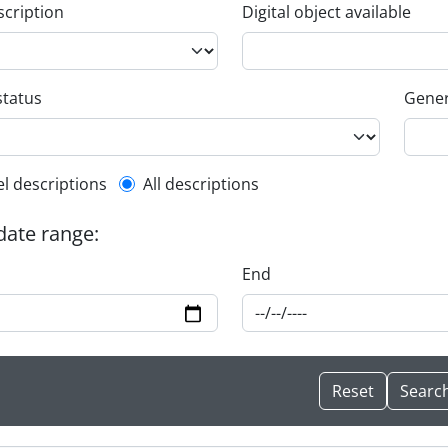
scription
Digital object available
status
Gener
l description filter
el descriptions
All descriptions
 date range:
End