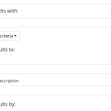
lts with:
riteria
ults to:
escription
ults by: