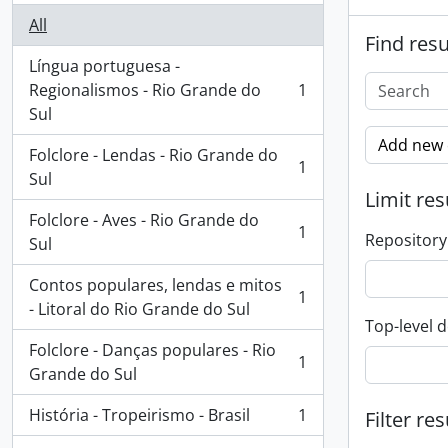
All
Find resu
Língua portuguesa -
Regionalismos - Rio Grande do
1
, 1 results
Sul
Add new c
Folclore - Lendas - Rio Grande do
1
, 1 results
Sul
Limit res
Folclore - Aves - Rio Grande do
1
Repository
, 1 results
Sul
Contos populares, lendas e mitos
1
, 1 results
- Litoral do Rio Grande do Sul
Top-level d
Folclore - Danças populares - Rio
1
, 1 results
Grande do Sul
História - Tropeirismo - Brasil
1
Filter res
, 1 results