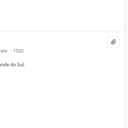
Add t
tem
·
1920
ande do Sul.