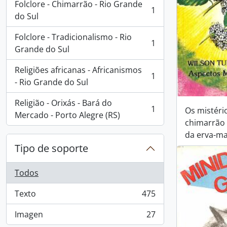
Folclore - Chimarrão - Rio Grande
1
, 1 resultados
do Sul
Folclore - Tradicionalismo - Rio
1
, 1 resultados
Grande do Sul
Religiões africanas - Africanismos
1
, 1 resultados
- Rio Grande do Sul
Religião - Orixás - Bará do
1
Os mistéri
, 1 resultados
Mercado - Porto Alegre (RS)
chimarrão 
da erva-m
Tipo de soporte
Todos
Texto
475
, 475 resultados
Imagen
27
, 27 resultados