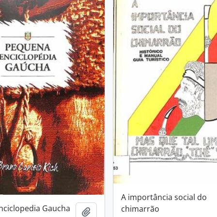
A importância social do
nciclopedia Gaucha
chimarrão
Añadir al portapapeles