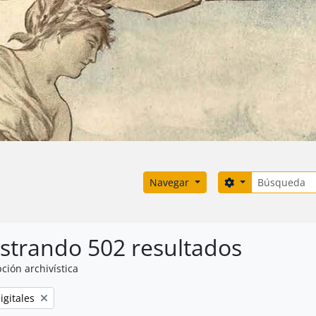
Búsqueda
Search options
Navegar
strando 502 resultados
ción archivística
igitales