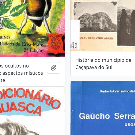
História do município de
os ocultos no
Caçapava do Sul
Añadir al portapapeles
: aspectos místicos
ate