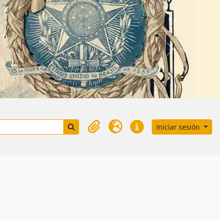
Próximo
Search in browse page
Iniciar sesión
Portapapeles
Idioma
Enlaces rápidos