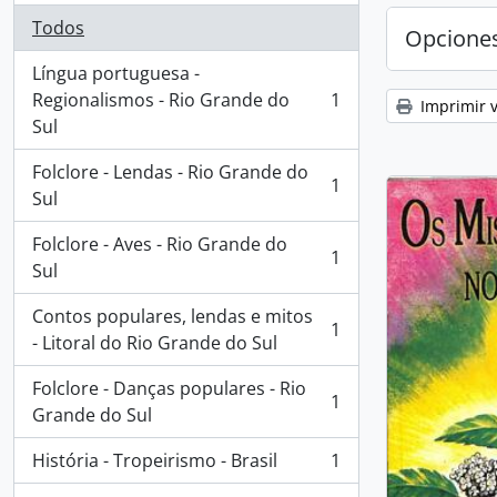
Todos
Opcione
Língua portuguesa -
Regionalismos - Rio Grande do
1
Imprimir v
, 1 resultados
Sul
Folclore - Lendas - Rio Grande do
1
, 1 resultados
Sul
Folclore - Aves - Rio Grande do
1
, 1 resultados
Sul
Contos populares, lendas e mitos
1
, 1 resultados
- Litoral do Rio Grande do Sul
Folclore - Danças populares - Rio
1
, 1 resultados
Grande do Sul
História - Tropeirismo - Brasil
1
, 1 resultados