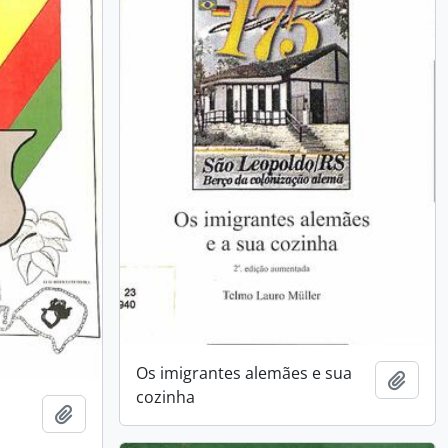
Os imigrantes alemães e sua
Añadi
cozinha
Añadir al portapapeles