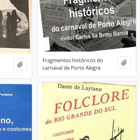
Fragmentos históricos do
Añadi
Añadir al portapapeles
carnaval de Porto Alegre