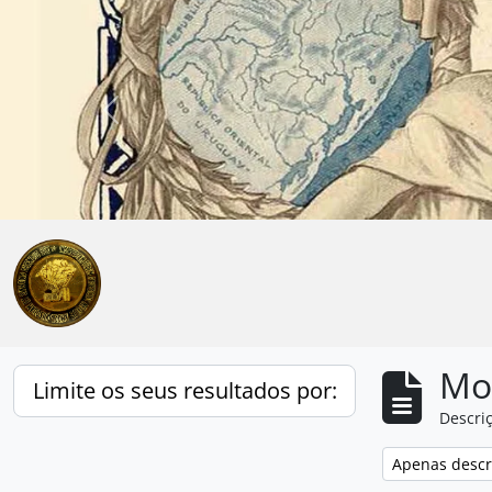
Skip to main content
Anterior
Mos
Limite os seus resultados por:
Descriç
Remove filter:
Apenas descri