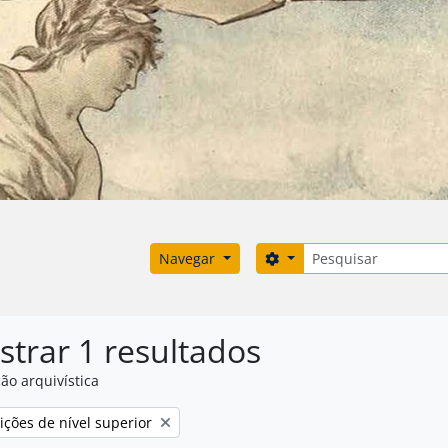
Pesquisar
Search options
Navegar
trar 1 resultados
ão arquivística
ções de nível superior