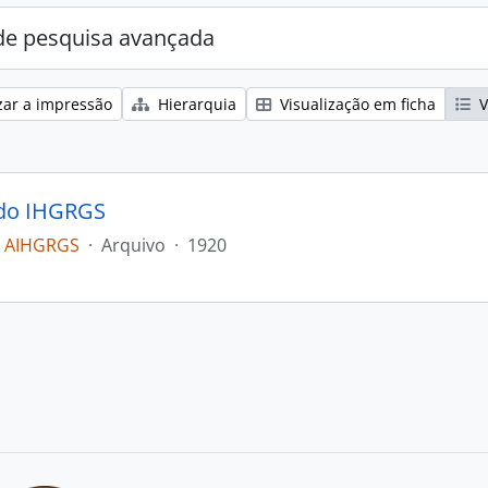
e pesquisa avançada
zar a impressão
Hierarquia
Visualização em ficha
V
 do IHGRGS
 AIHGRGS
·
Arquivo
·
1920