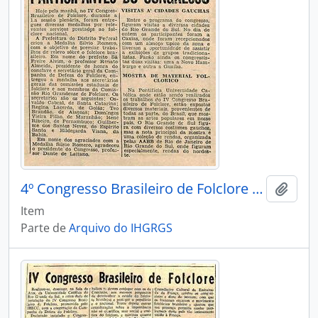
4º Congresso Brasileiro de Folclore - Medalha Silvio Romero
Adici
Item
Parte de
Arquivo do IHGRGS