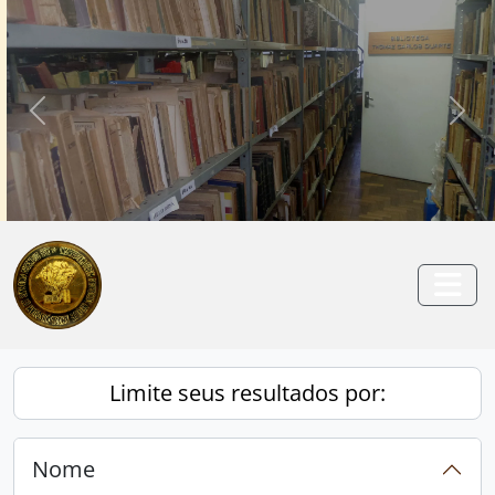
Skip to main content
Anterior
Pró
Togg
Limite seus resultados por:
Nome