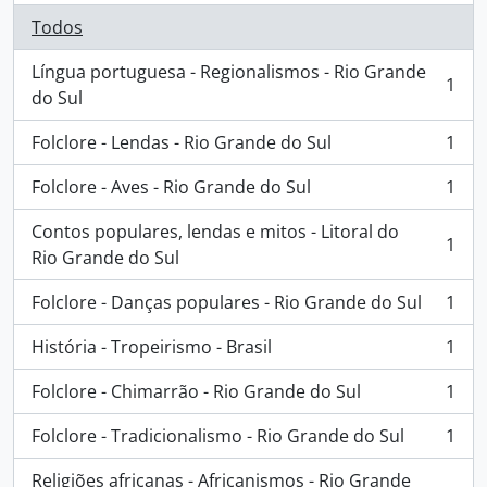
Todos
Língua portuguesa - Regionalismos - Rio Grande
1
, 1 resultados
do Sul
Folclore - Lendas - Rio Grande do Sul
1
, 1 resultados
Folclore - Aves - Rio Grande do Sul
1
, 1 resultados
Contos populares, lendas e mitos - Litoral do
1
, 1 resultados
Rio Grande do Sul
Folclore - Danças populares - Rio Grande do Sul
1
, 1 resultados
História - Tropeirismo - Brasil
1
, 1 resultados
Folclore - Chimarrão - Rio Grande do Sul
1
, 1 resultados
Folclore - Tradicionalismo - Rio Grande do Sul
1
, 1 resultados
Religiões africanas - Africanismos - Rio Grande