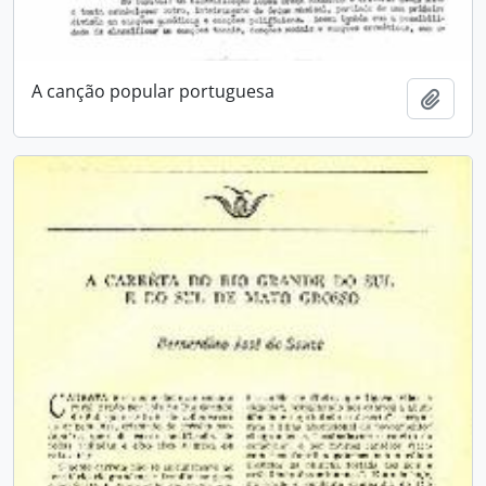
A canção popular portuguesa
Adici