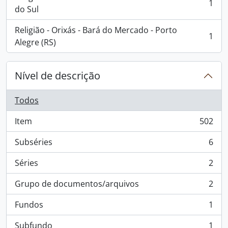
1
, 1 resultados
do Sul
Religião - Orixás - Bará do Mercado - Porto
1
, 1 resultados
Alegre (RS)
Nível de descrição
Todos
Item
502
, 502 resultados
Subséries
6
, 6 resultados
Séries
2
, 2 resultados
Grupo de documentos/arquivos
2
, 2 resultados
Fundos
1
, 1 resultados
Subfundo
1