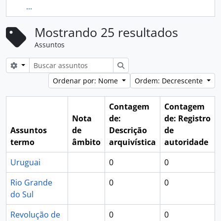
...
Mostrando 25 resultados
Assuntos
Opções de busca
Buscar
Ordenar por: Nome
Ordem: Decrescente
Contagem
Contagem
Nota
de:
de: Registro
Assuntos
de
Descrição
de
termo
âmbito
arquivística
autoridade
Uruguai
0
0
Rio Grande
0
0
do Sul
Revolução de
0
0