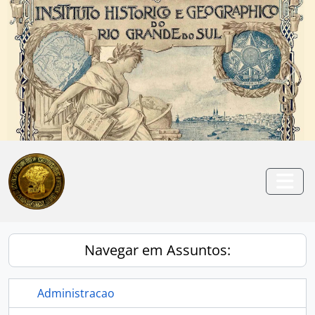
Skip to main content
Anterior
Pró
Togg
Navegar em Assuntos:
Administracao