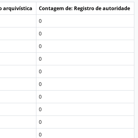
 arquivística
Contagem de: Registro de autoridade
0
0
0
0
0
0
0
0
0
0