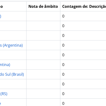
mo
Nota de âmbito
Contagem de: Descrição
)
0
0
0
s (Argentina)
0
0
ntina)
0
o Sul (Brasil)
0
0
(RS)
0
e
0