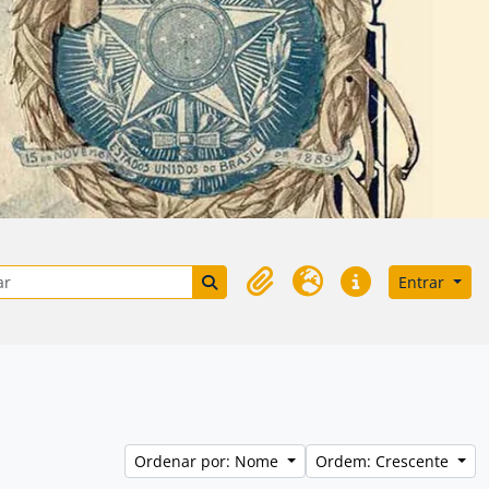
Próximo
e busca
Busque na página de navegação
Entrar
Área de Transferência
Idioma
Atalhos
Ordenar por: Nome
Ordem: Crescente