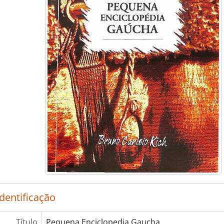
[Item] Canção dos imigrantes
[Item] Manual de danças gaúchas
[Item] Folclore musical do pampa
[Item] Salamanca do Jarau
[Item] Terno de Reis
[Item] Cancioneiro gaucho
[Item] Gauchadas e gauchismos
[Item] Iconografia poetica do indio do Rio Grande do
[Item] Adagiário gaucho
[Item] Peçuelos - adagios, ditos e expressões gauche
[Item] O Baile dos Anastácio
[Item] Já se vieram
[Item] Carretas e carreteiros
[Item] Mala de garupa
[Item] Costumes do Rio Grande do Sul
[Item] Folclore gaucho - festas, bailes, musica e relig
identificação
[Item] Rodeio de Adagios
[Item] Lagoa dos Barros
Título
Pequena Enciclopedia Gaucha