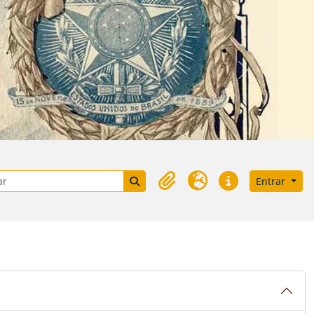
Próximo
e busca
Busque na página de navegação
Entrar
Área de Transferência
Idioma
Atalhos
ul