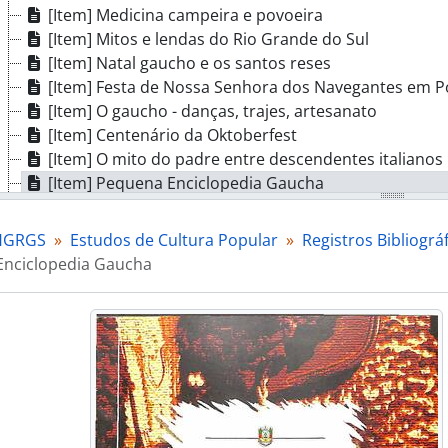
[Item] Medicina campeira e povoeira
[Item] Mitos e lendas do Rio Grande do Sul
[Item] Natal gaucho e os santos reses
[Item] Festa de Nossa Senhora dos Navegantes em P
[Item] O gaucho - danças, trajes, artesanato
[Item] Centenário da Oktoberfest
[Item] O mito do padre entre descendentes italianos
[Item] Pequena Enciclopedia Gaucha
[Item] Relatório de Estudos do IGTF
[Item] Rio Grande - tradição e cultura
IHGRGS
Estudos de Cultura Popular
Registros Bibliográ
[Item] Primeiro Seminario de Estudos Gauchos
nciclopedia Gaucha
[Item] Sepe Tiaraju - Historia e mito
[Item] Trança creoula
[Item] Tropeirismo Biriva
[Item] Dicionário do Tropeirismo
[Item] Na voz do povo
[Item] A música nas Missões Jesuíticas nos séculos XVII
[Item] Uma dança alemã no folclore gauchesco
[Item] Canções da Fronteira