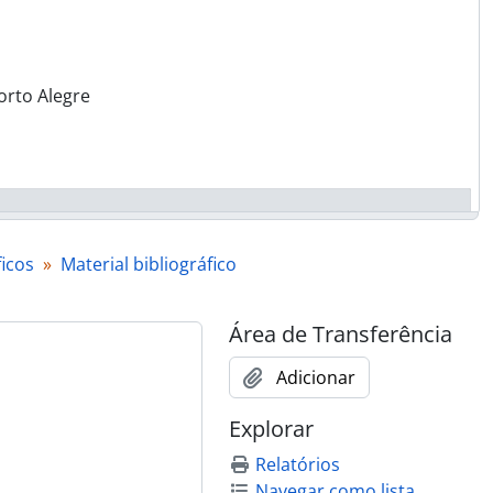
orto Alegre
ficos
Material bibliográfico
Área de Transferência
Adicionar
Explorar
 e XVIII
Relatórios
Navegar como lista