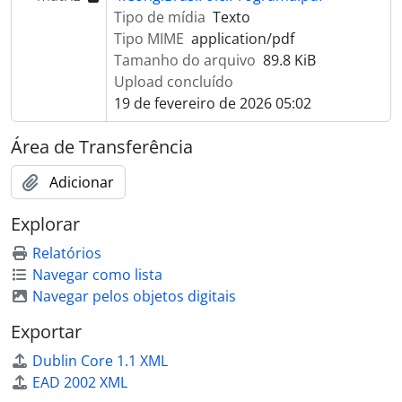
Tipo de mídia
Texto
[Item] Instalação do 1º Congresso Tradicionalista
Tipo MIME
application/pdf
[Item] Encerramento do Congresso Tradicionalista
Tamanho do arquivo
89.8 KiB
[Item] Instalação do 1º Congresso Tradicionalista
Upload concluído
[Item] Sede do próximo Congresso Tradicionalista
19 de fevereiro de 2026 05:02
[Item] Debate sobre a fundação do tradicionalismo
[Item] Estudo do Folclore
Área de Transferência
[Item] 4º Congresso Brasileiro de Folclore
[Item] 4º Congresso Brasileiro de Folclore - Medalha Silvio Romero
Adicionar
[Item] Perfil do gaucho
[Item] Congresso de folclore
Explorar
[Item] 4º Congresso Brasileiro do Folclore
Relatórios
[Item] Regulamento dos Congressos
Navegar como lista
[Item] Encerramento do 4º Congresso Brasileiro de Folclore
Navegar pelos objetos digitais
[Item] Êxito do 2º Congresso Tradicionalista
[Item] Instalação do 1º Congresso Tradicionalista
Exportar
[Item] Tradições gauchas no 1º Congresso Tradicionalista
Dublin Core 1.1 XML
[Item] Notícias do Congresso
EAD 2002 XML
[Item] Encerramento do 4º Congresso Brasileiro de Folclore