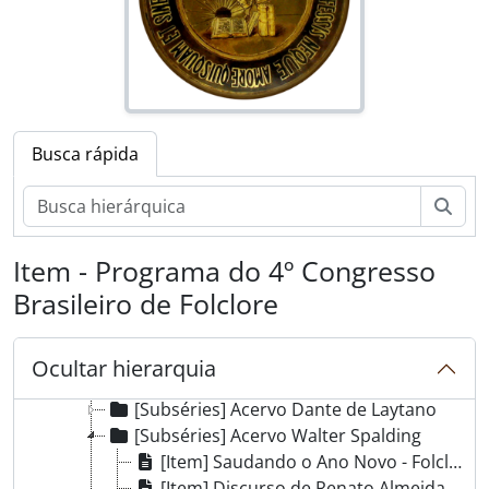
Busca rápida
Busc
Item - Programa do 4º Congresso
[Fundos] Arquivo do IHGRGS
Brasileiro de Folclore
[Subfundo] Estudos de Cultura Popular
[Séries] Registros Bibliográficos
[Séries] Arquivo de Documentos
Ocultar hierarquia
[Subséries] Acervo Carlos Galvão Krebs
[Subséries] Acervo Dante de Laytano
[Subséries] Acervo Walter Spalding
[Item] Saudando o Ano Novo - Folclore imigrante alemão
[Item] Discurso de Renato Almeida no 4º Congresso Brasileiro de Folclore