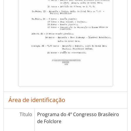
[Item] Clipagem - Inaugurada a Quizena do Museu
[Item] Clipagem - A contribuição europeia no folclore paulista
[Item] Clipagem - Tradições gauchas
[Item] Clipagem - Congresso Estadual de Folclore
[Item] Clipagem - V Congresso Tradicionalista
[Item] Clipagem - Congresso de Folclore
[Item] Clipagem - IV Congresso Brasileiro de Folclore
[Item] Clipagem - Estudo do Folclore
[Item] Clipagem - IV Congresso Brasileiro de Folclore
[Item] Clipagem - Medalha Silvio Romero
[Item] Comunicação da Comissão Nacional de Folclore
[Item] IV Congresso Brasileiro de Folclore
[Item] Evento CTG Rincao da Lealdade
[Item] Correspondência Recebida - Comissão Nacional de Folclore
Área de identificação
[Item] Correspondência Recebida - Comissão Nacional de Folclore
[Item] Cartaz - IV Congresso Brasileiro de Folclore
Título
Programa do 4º Congresso Brasileiro
[Item] Dossiê Música - Barbosa Lessa e Paixão Cortes
de Folclore
[Item] Regimento 5º Congresso Tradicionalista
[Item] Relatório Geral - Folclore do Rio Grande do Sul