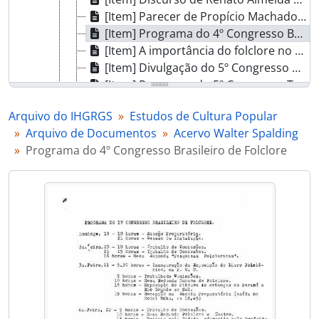
[Item] Parecer de Propício Machado sobre Roque Callage
[Item] Programa do 4º Congresso Brasileiro de Folclore
[Item] A importância do folclore no desenvolvimento turístico
[Item] Divulgação do 5º Congresso Tradicionalista
[Item] Programa do 5º Congresso Tradicionalista
[Item] Adagiário gaúcho de Vitor Russomano
Arquivo do IHGRGS
Estudos de Cultura Popular
[Item] Fato folclórico - Vitor Russomano
Arquivo de Documentos
Acervo Walter Spalding
[Item] Definição de folclore - Vitor Russomano
Programa do 4º Congresso Brasileiro de Folclore
[Item] Mario de Andrade e o folclore
[Item] Outros títulos da ciência folclórica
[Item] A pesquisa folclórica
[Item] Questionários ou inquéritos folclóricos
[Item] A palavra folclore
[Item] Ata de criação da Associação Sulriograndense de Folclore
[Item] Campanha em Defesa do Folclore Brasileiro
[Item] Campanha em Defesa do Folclore Brasileiro
[Item] Campanha em Defesa do Folclore Brasileiro
[Item] Campanha em Defesa do Folclore Brasileiro