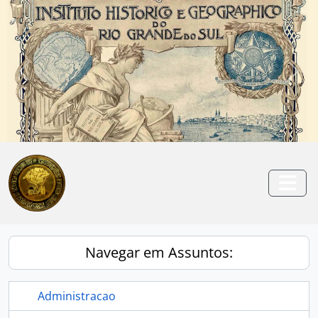
Skip to main content
Anterior
Pró
Togg
Navegar em Assuntos:
Administracao