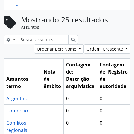
...
Mostrando 25 resultados
Assuntos
Opções de busca
Buscar
Ordenar por: Nome
Ordem: Crescente
Contagem
Contagem
Nota
de:
de: Registro
Assuntos
de
Descrição
de
termo
âmbito
arquivística
autoridade
Argentina
0
0
Comércio
0
0
Conflitos
0
0
regionais