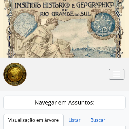
Skip to main content
Anterior
Pró
Togg
Navegar em Assuntos:
Visualização em árvore
Listar
Buscar