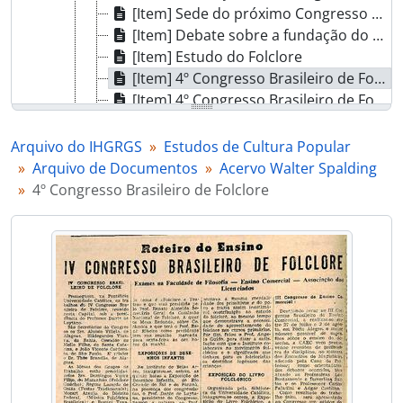
[Item] Sede do próximo Congresso Tradicionalista
[Item] Debate sobre a fundação do tradicionalismo
[Item] Estudo do Folclore
[Item] 4º Congresso Brasileiro de Folclore
[Item] 4º Congresso Brasileiro de Folclore - Medalha Silvio Romero
[Item] Perfil do gaucho
[Item] Congresso de folclore
Arquivo do IHGRGS
Estudos de Cultura Popular
[Item] 4º Congresso Brasileiro do Folclore
Arquivo de Documentos
Acervo Walter Spalding
[Item] Regulamento dos Congressos
4º Congresso Brasileiro de Folclore
[Item] Encerramento do 4º Congresso Brasileiro de Folclore
[Item] Êxito do 2º Congresso Tradicionalista
[Item] Instalação do 1º Congresso Tradicionalista
[Item] Tradições gauchas no 1º Congresso Tradicionalista
[Item] Notícias do Congresso
[Item] Encerramento do 4º Congresso Brasileiro de Folclore
[Subséries] Outros Pesquisadores